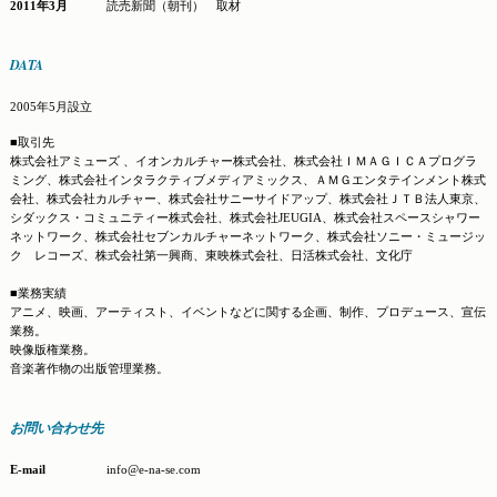
2011年3月
読売新聞（朝刊） 取材
DATA
2005年5月設立
■取引先
株式会社アミューズ 、イオンカルチャー株式会社、株式会社ＩＭＡＧＩＣＡプログラ
ミング、株式会社インタラクティブメディアミックス、ＡＭＧエンタテインメント株式
会社、株式会社カルチャー、株式会社サニーサイドアップ、株式会社ＪＴＢ法人東京、
シダックス・コミュニティー株式会社、株式会社JEUGIA、株式会社スペースシャワー
ネットワーク、株式会社セブンカルチャーネットワーク、株式会社ソニー・ミュージッ
ク レコーズ、株式会社第一興商、東映株式会社、日活株式会社、文化庁
■業務実績
アニメ、映画、アーティスト、イベントなどに関する企画、制作、プロデュース、宣伝
業務。
映像版権業務。
音楽著作物の出版管理業務。
お問い合わせ先
E-mail
info@e-na-se.com