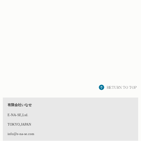
有限会社いなせ
E-NA-SE,Ltd.
TOKYO,JAPAN
info@e-na-se.com