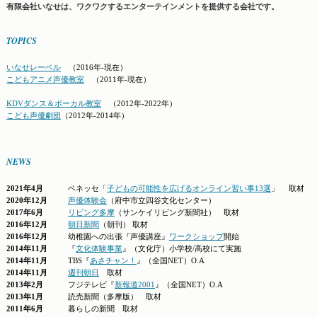
有限会社いなせは、ワクワクするエンターテインメントを提供する会社です。
TOPICS
いなせレーベル
（2016年-現在）
こどもアニメ声優教室
（2011年-現在）
KDVダンス＆ボーカル教室
（2012年-2022年）
こども声優劇団
（2012年-2014年）
NEWS
2021年4月
ベネッセ「
子どもの可能性を広げるオンライン習い事13選
」 取材
2020年12月
声優体験会
（府中市立四谷文化センター）
2017年6月
リビング多摩
（サンケイリビング新聞社） 取材
2016年12月
朝日新聞
（朝刊） 取材
2016年12月
幼稚園への出張『声優講座』
ワークショップ
開始
2014年11月
『
文化体験事業
』（文化庁）小学校/高校にて実施
2014年11月
TBS『
あさチャン！
』（全国NET）O.A
2014年11月
週刊朝日
取材
2013年2月
フジテレビ『
新報道2001
』（全国NET）O.A
2013年1月
読売新聞（多摩版） 取材
2011年6月
暮らしの新聞 取材